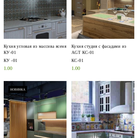
Кухня угловая из массива ясеня
Кухня студия с фасадами из
КУ-01
AGT КС-01
КУ -01
КС-01
1.00
1.00
НОВИНКА