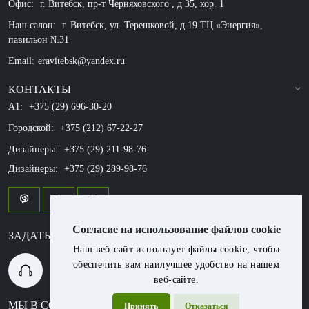
Офис:
г. Витебск, пр-т Черняховского , д 35, кор. 1
Наш салон:
г. Витебск, ул. Терешковой, д 19 ТЦ «Энергия»,
павильон №31
Email:
eravitebsk@yandex.ru
КОНТАКТЫ
A1:
+375 (29) 696-30-20
Городской:
+375 (212) 67-22-27
Дизайнеры:
+375 (29) 211-98-76
Дизайнеры:
+375 (29) 289-98-76
Согласие на использование файлов cookie
ЗАДАТЬ ВОПРОС ?
Наш веб-сайт использует файлы cookie, чтобы
обеспечить вам наилучшее удобство на нашем
+375 (29) 696-30-20
веб-сайте.
МЫ В СОЦСЕТЯХ
Принять
Отказаться